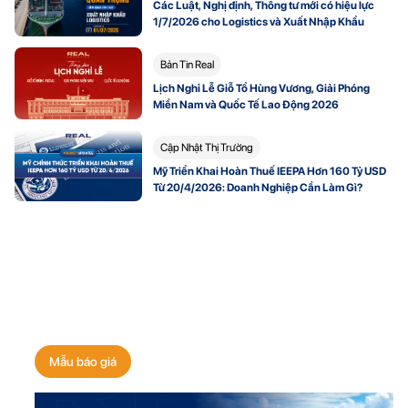
Các Luật, Nghị định, Thông tư mới có hiệu lực
1/7/2026 cho Logistics và Xuất Nhập Khẩu
Bản Tin Real
Lịch Nghỉ Lễ Giỗ Tổ Hùng Vương, Giải Phóng
Miền Nam và Quốc Tế Lao Động 2026
Cập Nhật Thị Trường
Mỹ Triển Khai Hoàn Thuế IEEPA Hơn 160 Tỷ USD
Từ 20/4/2026: Doanh Nghiệp Cần Làm Gì?
Nhận báo giá vận chuyển
ngay hôm nay!
Mẫu báo giá