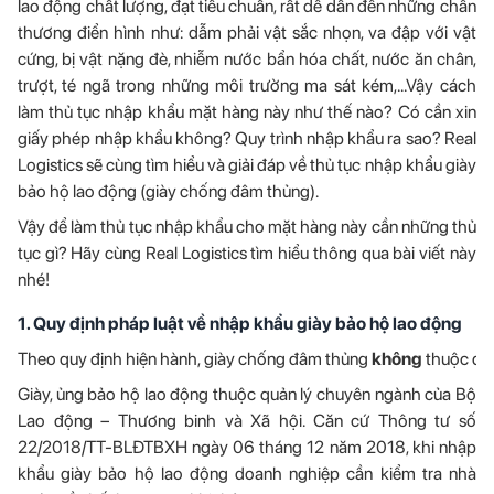
lao động chất lượng, đạt tiêu chuẩn, rất dễ dẫn đến những chấn
thương điển hình như: dẫm phải vật sắc nhọn, va đập với vật
cứng, bị vật nặng đè, nhiễm nước bẩn hóa chất, nước ăn chân,
trượt, té ngã trong những môi trường ma sát kém,...Vậy cách
làm thủ tục nhập khẩu mặt hàng này như thế nào? Có cần xin
giấy phép nhập khẩu không? Quy trình nhập khẩu ra sao? Real
Logistics sẽ cùng tìm hiểu và giải đáp về thủ tục nhập khẩu giày
bảo hộ lao động (giày chống đâm thủng).
Vậy để làm thủ tục nhập khẩu cho mặt hàng này cần những thủ
tục gì? Hãy cùng Real Logistics tìm hiểu thông qua bài viết này
nhé!
1. Quy định pháp luật về nhập khẩu giày bảo hộ lao động
Theo quy định hiện hành, giày chống đâm thủng
không
thuộc dan
Giày, ủng bảo hộ lao động thuộc quản lý chuyên ngành của Bộ
Lao động – Thương binh và Xã hội. Căn cứ Thông tư số
22/2018/TT-BLĐTBXH ngày 06 tháng 12 năm 2018, khi nhập
khẩu giày bảo hộ lao động doanh nghiệp cần kiểm tra nhà