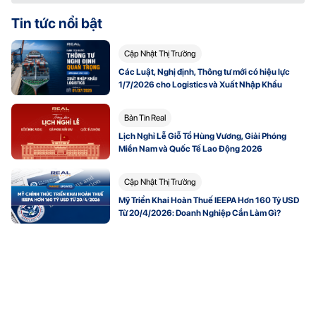
Tin tức nổi bật
Cập Nhật Thị Trường
Các Luật, Nghị định, Thông tư mới có hiệu lực
1/7/2026 cho Logistics và Xuất Nhập Khẩu
Bản Tin Real
Lịch Nghỉ Lễ Giỗ Tổ Hùng Vương, Giải Phóng
Miền Nam và Quốc Tế Lao Động 2026
Cập Nhật Thị Trường
Mỹ Triển Khai Hoàn Thuế IEEPA Hơn 160 Tỷ USD
Từ 20/4/2026: Doanh Nghiệp Cần Làm Gì?
Nhận báo giá vận chuyển