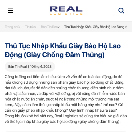
Trang chủ
Tin tức
Bản Tin Real
Thủ Tục Nhập Khẩu Giày Bảo Hộ Lao Động (Gi
Thủ Tục Nhập Khẩu Giày Bảo Hộ Lao
Động (Giày Chống Đâm Thủng)
Bản Tin Real
|
10 thg 4, 2023
Công trường nơi tiềm ẩn nhiều rủi ro về vấn đề an toàn lao động, do đó
nếu không sử dụng những sản phẩm giày bảo hộ lao động chất lượng,
đạt tiêu chuẩn, rất dễ dẫn đến những chấn thương điển hình như: dẫm
phải vật sắc nhọn, va đập với vật cứng, bị vật nặng đè, nhiễm nước bẩn
hóa chất, nước ăn chân, trượt, té ngã trong những môi trường ma sát
kém,…Vậy cách làm thủ tục nhập khẩu mặt hàng này như thế nào? Có
cần xin giấy phép nhập khẩu không? Quy trình nhập khẩu ra sao?
Trong khuôn khổ bài viết này, Real Logistics sẽ cùng tìm hiểu và giải đáp
về thủ tục nhập khẩu giày bảo hộ lao động (giày chống đâm thủng).