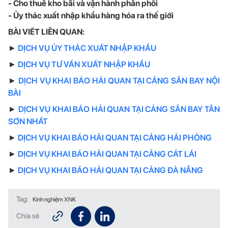
- Cho thuê kho bãi và vận hành phân phối
- Ủy thác xuất nhập khẩu hàng hóa ra thế giới
BÀI VIẾT LIÊN QUAN:
►
DỊCH VỤ ỦY THÁC XUẤT NHẬP KHẨU
►
DỊCH VỤ TƯ VẤN XUẤT NHẬP KHẨU
►
DỊCH VỤ KHAI BÁO HẢI QUAN TẠI CẢNG SÂN BAY NỘI
BÀI
►
DỊCH VỤ KHAI BÁO HẢI QUAN TẠI CẢNG SÂN BAY TÂN
SƠN NHẤT
►
DỊCH VỤ KHAI BÁO HẢI QUAN TẠI CẢNG HẢI PHÒNG
►
DỊCH VỤ KHAI BÁO HẢI QUAN TẠI CẢNG CÁT LÁI
►
DỊCH VỤ KHAI BÁO HẢI QUAN TẠI CẢNG ĐÀ NẴNG
Tag:
Kinh nghiệm XNK
Chia sẻ