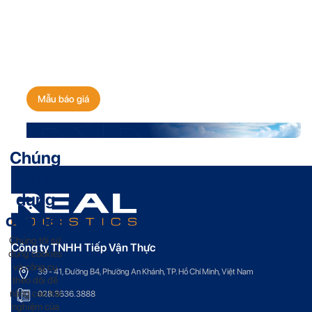
Nhận báo giá vận chuyển
ngay hôm nay!
Mẫu báo giá
Chúng
tôi sử
dụng
cookies
Chúng tôi sử
Công ty TNHH Tiếp Vận Thực
dụng cookies
và công cụ
39 - 41, Đường B4, Phường An Khánh, TP. Hồ Chí Minh, Việt Nam
theo dõi để
nâng cao trải
028.3636.3888
nghiệm của