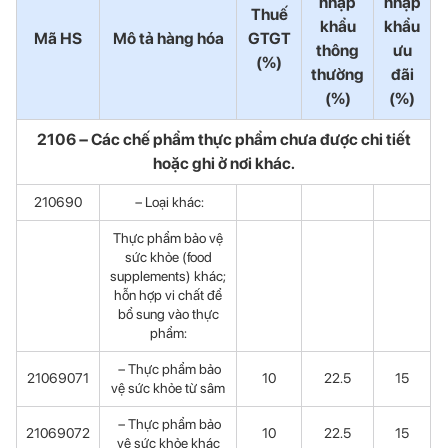
nhập
nhập
Thuế
khẩu
khẩu
Mã HS
Mô tả hàng hóa
GTGT
thông
ưu
(%)
thường
đãi
(%)
(%)
2106 – Các chế phẩm thực phẩm chưa được chi tiết
hoặc ghi ở nơi khác.
210690
– Loại khác:
Thực phẩm bảo vệ
sức khỏe (food
supplements) khác;
hỗn hợp vi chất để
bổ sung vào thực
phẩm:
– Thực phẩm bảo
21069071
10
22.5
15
vệ sức khỏe từ sâm
– Thực phẩm bảo
21069072
10
22.5
15
vệ sức khỏe khác