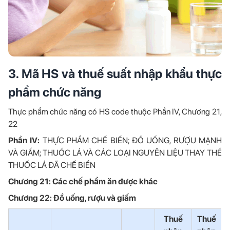
3. Mã HS và thuế suất nhập khẩu thực
phẩm chức năng
Thực phẩm chức năng có HS code thuộc Phần IV, Chương 21,
22
Phần IV:
THỰC PHẨM CHẾ BIẾN; ĐỒ UỐNG, RƯỢU MẠNH
VÀ GIẤM; THUỐC LÁ VÀ CÁC LOẠI NGUYÊN LIỆU THAY THẾ
THUỐC LÁ ĐÃ CHẾ BIẾN
Chương 21: Các chế phẩm ăn được khác
Chương 22: Đồ uống, rượu và giấm
Thuế
Thuế