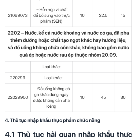
– Hỗn hợp vi chất
21069073
để bổ sung vào thực
10
22.5
15
phẩm (SEN)
2202 – Nước, kể cả nước khoáng và nước có ga, đã pha
thêm đường hoặc chất tạo ngọt khác hay hương liệu,
và đồ uống không chứa cồn khác, không bao gồm nước
quả ép hoặc nước rau ép thuộc nhóm 20.09.
Loại khác:
220299
– Loại khác:
– Đồ uống không có
ga khác dùng ngay
22029950
10
45
30
được không cần pha
loãng
4. Thủ tục nhập khẩu thực phẩm chức năng
4.1 Thủ tục hải quan nhập khẩu thực