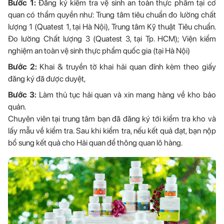
Bước 1:
Đăng ký kiểm tra vệ sinh an toàn thực phẩm tại cơ
quan có thẩm quyền như: Trung tâm tiêu chuẩn đo lường chất
lượng 1 (Quatest 1, tại Hà Nội), Trung tâm Kỹ thuật Tiêu chuẩn.
Đo lường Chất lượng 3 (Quatest 3, tại Tp. HCM); Viện kiểm
nghiệm an toàn vệ sinh thực phẩm quốc gia (tại Hà Nội)
Bước 2:
Khai & truyền tờ khai hải quan đính kèm theo giấy
đăng ký đã được duyệt,
Bước 3:
Làm thủ tục hải quan và xin mang hàng về kho bảo
quản.
Chuyên viên tại trung tâm bạn đã đăng ký tới kiểm tra kho và
lấy mẫu về kiểm tra. Sau khi kiểm tra, nếu kết quả đạt, bạn nộp
bổ sung kết quả cho Hải quan để thông quan lô hàng.