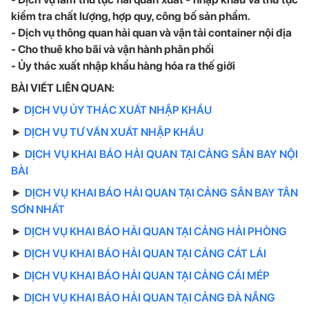
kiểm tra chất lượng, hợp quy, công bố sản phẩm.
- Dịch vụ thông quan hải quan và vận tải container nội địa
- Cho thuê kho bãi và vận hành phân phối
- Ủy thác xuất nhập khẩu hàng hóa ra thế giới
BÀI VIẾT LIÊN QUAN:
►
DỊCH VỤ ỦY THÁC XUẤT NHẬP KHẨU
►
DỊCH VỤ TƯ VẤN XUẤT NHẬP KHẨU
►
DỊCH VỤ KHAI BÁO HẢI QUAN TẠI CẢNG SÂN BAY NỘI
BÀI
►
DỊCH VỤ KHAI BÁO HẢI QUAN TẠI CẢNG SÂN BAY TÂN
SƠN NHẤT
►
DỊCH VỤ KHAI BÁO HẢI QUAN TẠI CẢNG HẢI PHÒNG
►
DỊCH VỤ KHAI BÁO HẢI QUAN TẠI CẢNG CÁT LÁI
►
DỊCH VỤ KHAI BÁO HẢI QUAN TẠI CẢN
G CÁI MÉP
►
DỊCH VỤ KHAI BÁO HẢI QUAN TẠI CẢNG ĐÀ NẴNG