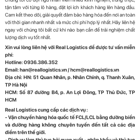
tận tâm với từng lô hàng, đặt lợi ích khách hàng lên hàng đầu.
Cam kết theo dõi, giải quyết đảm bảo hàng hóa đến nơi an toàn
với thời gian nhanh nhất và mức chi phí hợp lý nhất. Hãy liên hệ
ngay với chúng tôi bất cứ khi nào bạn cần để trải nghiệm chất
lượng dịch vụ tốt nhất.
Xin vui lòng liên hệ với Real Logistics để được tư vấn miễn
phí:
Hotline: 0936.386.352
Email: han@reallogistics.vn / hcm@reallogistics.vn
Địa chỉ: HN: 51 Quan Nhân, p. Nhân Chính, q. Thanh Xuân,
TP Hà Nội
HCM: Số 87 đường B4, p. An Lợi Đông, TP Thủ Đức, TP
HCM
Real Logistics cung cấp các dịch vụ :
- Vận chuyển hàng hóa quốc tế FCL/LCL bằng đường biển
và đường hàng không chuyên tuyến đến tất cả các địa
điểm trên thế giới.
- Dịch vụ làm thủ tục hải quan xuất - nhập khẩu và thủ tục