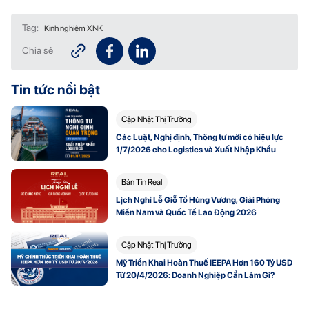
Tag:
Kinh nghiệm XNK
Chia sẻ
Tin tức nổi bật
Cập Nhật Thị Trường
Các Luật, Nghị định, Thông tư mới có hiệu lực
1/7/2026 cho Logistics và Xuất Nhập Khẩu
Bản Tin Real
Lịch Nghỉ Lễ Giỗ Tổ Hùng Vương, Giải Phóng
Miền Nam và Quốc Tế Lao Động 2026
Cập Nhật Thị Trường
Mỹ Triển Khai Hoàn Thuế IEEPA Hơn 160 Tỷ USD
Từ 20/4/2026: Doanh Nghiệp Cần Làm Gì?