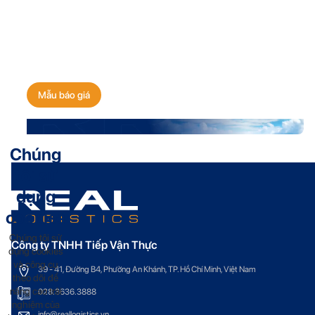
Nhận báo giá vận chuyển
ngay hôm nay!
Mẫu báo giá
Chúng
tôi sử
dụng
cookies
Chúng tôi sử
Công ty TNHH Tiếp Vận Thực
dụng cookies
và công cụ
39 - 41, Đường B4, Phường An Khánh, TP. Hồ Chí Minh, Việt Nam
theo dõi để
nâng cao trải
028.3636.3888
nghiệm của
info@reallogistics.vn