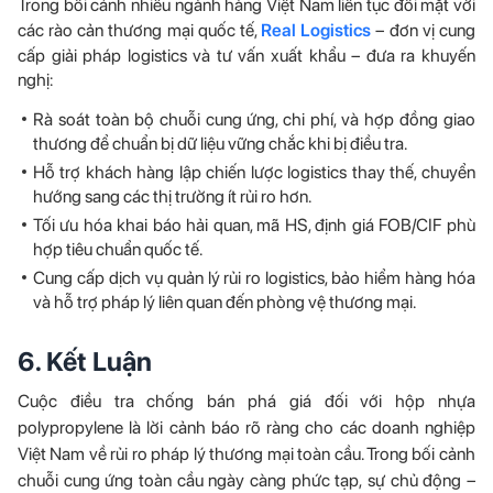
Trong bối cảnh nhiều ngành hàng Việt Nam liên tục đối mặt với
các rào cản thương mại quốc tế,
Real Logistics
– đơn vị cung
cấp giải pháp logistics và tư vấn xuất khẩu – đưa ra khuyến
nghị:
Rà soát toàn bộ chuỗi cung ứng, chi phí, và hợp đồng giao
thương để chuẩn bị dữ liệu vững chắc khi bị điều tra.
Hỗ trợ khách hàng lập chiến lược logistics thay thế, chuyển
hướng sang các thị trường ít rủi ro hơn.
Tối ưu hóa khai báo hải quan, mã HS, định giá FOB/CIF phù
hợp tiêu chuẩn quốc tế.
Cung cấp dịch vụ quản lý rủi ro logistics, bảo hiểm hàng hóa
và hỗ trợ pháp lý liên quan đến phòng vệ thương mại.
6. Kết Luận
Cuộc điều tra chống bán phá giá đối với hộp nhựa
polypropylene là lời cảnh báo rõ ràng cho các doanh nghiệp
Việt Nam về rủi ro pháp lý thương mại toàn cầu. Trong bối cảnh
chuỗi cung ứng toàn cầu ngày càng phức tạp, sự chủ động –