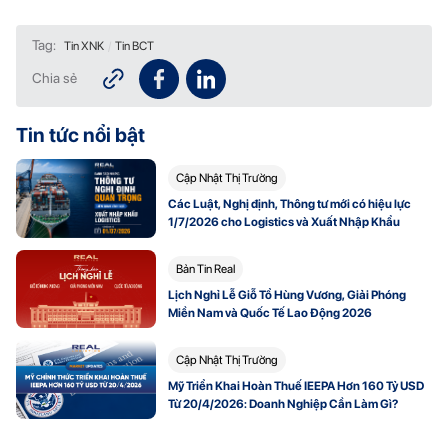
Tag:
Tin XNK
/
Tin BCT
Chia sẻ
Tin tức nổi bật
Cập Nhật Thị Trường
Các Luật, Nghị định, Thông tư mới có hiệu lực
1/7/2026 cho Logistics và Xuất Nhập Khẩu
Bản Tin Real
Lịch Nghỉ Lễ Giỗ Tổ Hùng Vương, Giải Phóng
Miền Nam và Quốc Tế Lao Động 2026
Cập Nhật Thị Trường
Mỹ Triển Khai Hoàn Thuế IEEPA Hơn 160 Tỷ USD
Từ 20/4/2026: Doanh Nghiệp Cần Làm Gì?