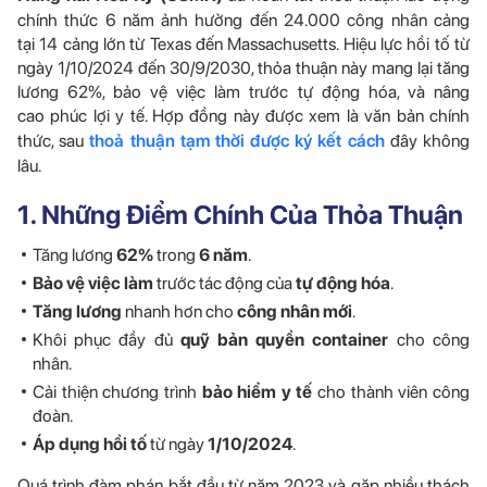
chính thức 6 năm ảnh hưởng đến 24.000 công nhân cảng
tại 14 cảng lớn từ Texas đến Massachusetts. Hiệu lực hồi tố từ
ngày 1/10/2024 đến 30/9/2030, thỏa thuận này mang lại tăng
lương 62%, bảo vệ việc làm trước tự động hóa, và nâng
cao phúc lợi y tế. Hợp đồng này được xem là văn bản chính
thức, sau
thoả thuận tạm thời được ký kết cách
đây không
lâu.
1. Những Điểm Chính Của Thỏa Thuận
Tăng lương
62%
trong
6 năm
.
Bảo vệ việc làm
trước tác động của
tự động hóa
.
Tăng lương
nhanh hơn cho
công nhân mới
.
Khôi phục đầy đủ
quỹ bản quyền container
cho công
nhân.
Cải thiện chương trình
bảo hiểm y tế
cho thành viên công
đoàn.
Áp dụng hồi tố
từ ngày
1/10/2024
.
Quá trình đàm phán bắt đầu từ năm 2023 và gặp nhiều thách