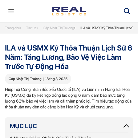
Trang chủ
Tin tức
Cập Nhật Thị Trường
ILA và USMX Ký Thỏa Thuận Lịch Sử 
ILA và USMX Ký Thỏa Thuận Lịch Sử 6
Năm: Tăng Lương, Bảo Vệ Việc Làm
Trước Tự Động Hóa
Cập Nhật Thị Trường
|
18 thg 3, 2025
Hiệp hội Công nhân Bốc xếp Quốc tế (ILA) và Liên minh Hàng hải Hoa
Kỳ (USMX) đã ký kết hợp đồng lao động 6 năm, đảm bảo mức tăng
lương 62%, bảo vệ việc làm và cải thiện phúc lợi. Tìm hiểu tác động của
thỏa thuận này đến các cảng biển Hoa Kỳ và chuỗi cung ứng.
MỤC LỤC