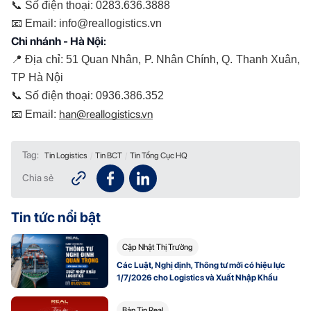
📞 Số điện thoại: 0283.636.3888
📧 Email: info@reallogistics.vn
Chi nhánh - Hà Nội:
📍 Địa chỉ: 51 Quan Nhân, P. Nhân Chính, Q. Thanh Xuân, 
TP Hà Nội
📞 Số điện thoại: 0936.386.352
han@reallogistics.vn
📧 Email: 
Tag:
Tin Logistics
/
Tin BCT
/
Tin Tổng Cục HQ
Chia sẻ
Tin tức nổi bật
Cập Nhật Thị Trường
Các Luật, Nghị định, Thông tư mới có hiệu lực
1/7/2026 cho Logistics và Xuất Nhập Khẩu
Bản Tin Real