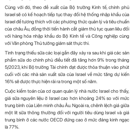
Cùng với đó, theo đề xuất của Bộ trưởng Kinh tế, chính phủ
Israel sẽ có kế hoạch tiếp tục thay đổi hệ thống nhập khẩu của
Israel để tương thích với các phương thức quản lý và tiêu chuẩn
của châu Âu, đồng thời tiến hành cắt giảm thủ tục quan liêu đối
với hàng hóa nhập khẩu do Bộ Kinh tế và Công nghiệp cùng
với Văn phòng Thủ tướng giám sát thực thi.
Tình trạng thiếu sữa các loại gần đây xảy ra sau khi giá các sản
phẩm sữa do chính phủ điều tiết đã tăng hơn 9% trong tháng
5/2023, khi Bộ trưởng Tài chính đạt được thỏa thuận vào phút
cuối với các nhà sản xuất sữa của Israel về mức tăng dự kiến
16% sẽ được thực hiện rải ra trong một số năm.
Cuộc kiểm toán của cơ quan quản lý nhà nước Israel cho thấy,
giá sữa nguyên liệu ở Israel cao hơn khoảng 24% so với mức
trung bình của Liên minh châu Âu. Ngoài ra, chênh lệch giá giữa
một lít sữa thông thường đối với người tiêu dùng Israel và giá
trung bình ở các nước OECD đứng cao ở mức đáng kinh ngạc
là 77%.