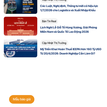
Các Luật, Nghị định, Thông tư mới có hiệu lực
1/7/2026 cho Logistics và Xuất Nhập Khẩu
Bản Tin Real
Lịch Nghỉ Lễ Giỗ Tổ Hùng Vương, Giải Phóng
Miền Nam và Quốc Tế Lao Động 2026
Cập Nhật Thị Trường
Mỹ Triển Khai Hoàn Thuế IEEPA Hơn 160 Tỷ USD
Từ 20/4/2026: Doanh Nghiệp Cần Làm Gì?
Nhận báo giá vận chuyển
ngay hôm nay!
Mẫu báo giá