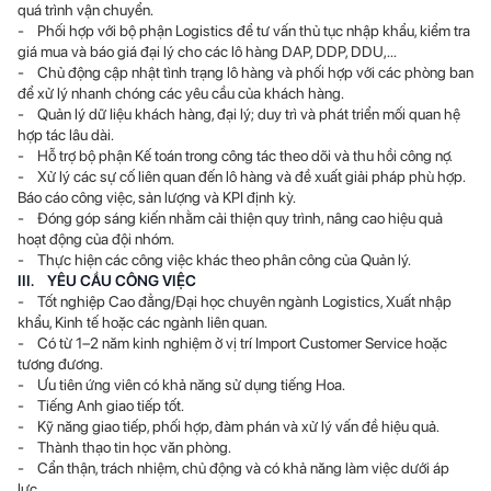
quá trình vận chuyển.
- Phối hợp với bộ phận Logistics để tư vấn thủ tục nhập khẩu, kiểm tra
giá mua và báo giá đại lý cho các lô hàng DAP, DDP, DDU,...
- Chủ động cập nhật tình trạng lô hàng và phối hợp với các phòng ban
để xử lý nhanh chóng các yêu cầu của khách hàng.
- Quản lý dữ liệu khách hàng, đại lý; duy trì và phát triển mối quan hệ
hợp tác lâu dài.
- Hỗ trợ bộ phận Kế toán trong công tác theo dõi và thu hồi công nợ.
- Xử lý các sự cố liên quan đến lô hàng và đề xuất giải pháp phù hợp.
Báo cáo công việc, sản lượng và KPI định kỳ.
- Đóng góp sáng kiến nhằm cải thiện quy trình, nâng cao hiệu quả
hoạt động của đội nhóm.
- Thực hiện các công việc khác theo phân công của Quản lý.
III. YÊU CẦU CÔNG VIỆC
- Tốt nghiệp Cao đẳng/Đại học chuyên ngành Logistics, Xuất nhập
khẩu, Kinh tế hoặc các ngành liên quan.
- Có từ 1–2 năm kinh nghiệm ở vị trí Import Customer Service hoặc
tương đương.
- Ưu tiên ứng viên có khả năng sử dụng tiếng Hoa.
- Tiếng Anh giao tiếp tốt.
- Kỹ năng giao tiếp, phối hợp, đàm phán và xử lý vấn đề hiệu quả.
- Thành thạo tin học văn phòng.
- Cẩn thận, trách nhiệm, chủ động và có khả năng làm việc dưới áp
lực.