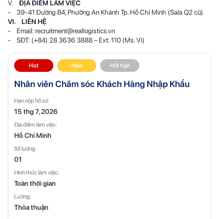
V.
ĐỊA ĐIỂM LÀM VIỆC
- 39-41 Đường B4, Phường An Khánh Tp. Hồ Chí Minh (Sala Q2 cũ)
VI. LIÊN HỆ
- Email: recruitment@reallogistics.vn
- SĐT: (+84) 28 3636 3888 – Ext: 110 (Ms. Vi)
Hot
New
Hết hạn
Nhân viên Chăm sóc Khách Hàng Nhập Khẩu
Hạn nộp hồ sơ:
15 thg 7, 2026
Địa điểm làm việc:
Hồ Chí Minh
Số lượng:
01
Hình thức làm việc:
Toàn thời gian
Lương:
Thỏa thuận