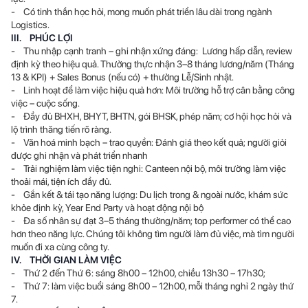
- Có tinh thần học hỏi, mong muốn phát triển lâu dài trong ngành
Logistics.
III. PHÚC LỢI
- Thu nhập cạnh tranh – ghi nhận xứng đáng: Lương hấp dẫn, review
định kỳ theo hiệu quả. Thưởng thực nhận 3–8 tháng lương/năm (Tháng
13 & KPI) + Sales Bonus (nếu có) + thưởng Lễ/Sinh nhật.
- Linh hoạt để làm việc hiệu quả hơn: Môi trường hỗ trợ cân bằng công
việc – cuộc sống.
- Đầy đủ BHXH, BHYT, BHTN, gói BHSK, phép năm; cơ hội học hỏi và
lộ trình thăng tiến rõ ràng.
- Văn hoá minh bạch – trao quyền: Đánh giá theo kết quả; người giỏi
được ghi nhận và phát triển nhanh
- Trải nghiệm làm việc tiện nghi: Canteen nội bộ, môi trường làm việc
thoải mái, tiện ích đầy đủ.
- Gắn kết & tái tạo năng lượng: Du lịch trong & ngoài nước, khám sức
khỏe định kỳ, Year End Party và hoạt động nội bộ
- Đa số nhân sự đạt 3–5 tháng thưởng/năm; top performer có thể cao
hơn theo năng lực. Chúng tôi không tìm người làm đủ việc, mà tìm người
muốn đi xa cùng công ty.
IV. THỜI GIAN LÀM VIỆC
- Thứ 2 đến Thứ 6: sáng 8h00 – 12h00, chiều 13h30 – 17h30;
- Thứ 7: làm việc buổi sáng 8h00 – 12h00, mỗi tháng nghỉ 2 ngày thứ
7.