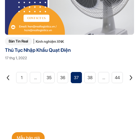
Bản Tin Real
Kinh nghiệm XNK
Thủ Tục Nhập Khẩu Quạt Điện
17 thg 1, 2022
1
...
35
36
37
38
...
44
Nhận báo giá vận chuyển
ngay hôm nay!
Mẫu báo giá