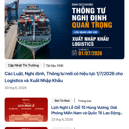
Cập Nhật Thị Trường
Tài liệu XNK
Các Luật, Nghị định, Thông tư mới có hiệu lực 1/7/2026 cho
Logistics và Xuất Nhập Khẩu
30 thg 6, 2026
Bản Tin Real
Thông báo
Lịch Nghỉ Lễ Giỗ Tổ Hùng Vương, Giải
Phóng Miền Nam và Quốc Tế Lao Động
2026
23 thg 4, 2026