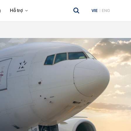
g
Hỗ trợ
VIE
ENG