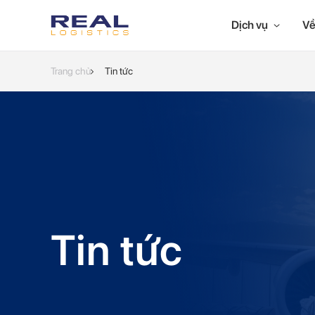
Dịch vụ
Về
Trang chủ
Tin tức
Tin tức