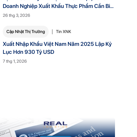
Doanh Nghiệp Xuất Khẩu Thực Phẩm Cần Biết
Gì?
26 thg 3, 2026
Cập Nhật Thị Trường
Tin XNK
Xuất Nhập Khẩu Việt Nam Năm 2025 Lập Kỷ
Lục Hơn 930 Tỷ USD
7 thg 1, 2026