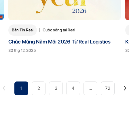
Bản Tin Real
Cuộc sống tại Real
Chúc Mừng Năm Mới 2026 Từ Real Logistics
K
30 thg 12, 2025
30
1
2
3
4
...
72