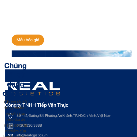
Nhận báo giá vận chuyển
ngay hôm nay!
Mẫu báo giá
Chúng
tôi sử
dụng
cookies
Chúng tôi sử
Công ty TNHH Tiếp Vận Thực
dụng cookies
và công cụ
39 - 41, Đường B4, Phường An Khánh, TP. Hồ Chí Minh, Việt Nam
theo dõi để
nâng cao trải
028.3636.3888
nghiệm của
info@reallogistics.vn
bạn trên trang