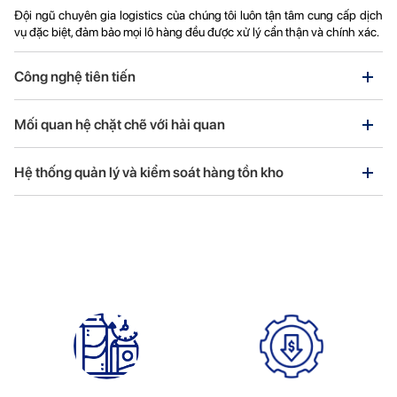
Đội ngũ chuyên gia logistics của chúng tôi luôn tận tâm cung cấp dịch
vụ đặc biệt, đảm bảo mọi lô hàng đều được xử lý cẩn thận và chính xác.
Công nghệ tiên tiến
Chúng tôi sử dụng hệ thống hiện đại để theo dõi và quản lý lô hàng của
Mối quan hệ chặt chẽ với hải quan
bạn.
Chúng tôi đã xây dựng mối quan hệ đối tác chặt chẽ với các đội hải
Hệ thống quản lý và kiểm soát hàng tồn kho
quan tại các sân bay lớn, quy trình thông quan được hợp lý hoá nhanh
chóng và hiệu quả.
Triển khai các hệ thống mạnh mẽ để theo dõi và quản lý mức tồn kho,
ngăn ngừa tình trạng hết hàng và tồn kho quá mức. Sử dụng các công
nghệ tiên tiến để có khả năng hiển thị và dự báo hàng tồn kho theo thời
gian thực.
Tại sao chọn Real Logistics?